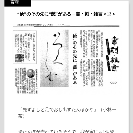
寄稿
“倹”のその先に“慈”がある－書・刻・雑言＜13＞
「先ずよしと足でおし出すたんぽかな」（小林一
茶）
湯たんぽが売れているそうで、我が家にも1個登