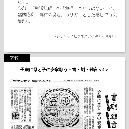
た）。
◇印＝「融通無碍」の「無碍」さわりのないこと。
臨機応変、自在の境地。ガリガリとした感じで白文
陰刻に。
フジサンケイビジネスアイ2008年01月15日
寄稿
子歳に母と子の安寧願う－書・刻・雑言＜9＞