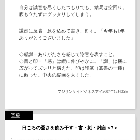
自分は誠意を尽くしたつもりでも、結局は空回り。
腹も立たずにグッタリしてしまう。
謙虚に反省。意を込めて書き、刻す。「今年も1年
ありがとうございました」
◇感謝＝ありがたさを感じて謝意を表すこと。
◇書と印＝「感」は縦に伸びやかに。「謝」は横に
広がってズシリと構えた。印は印篆（篆書の一種）
に倣った。中央の縦画を太くした。
フジサンケイビジネスアイ2007年12月25日
寄稿
日ごろの憂さを飲み干す－書・刻・雑言＜7＞