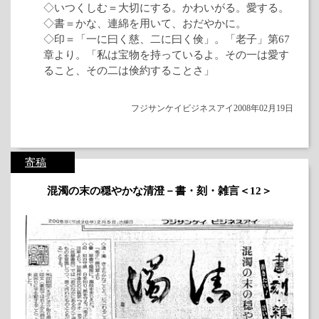
◇いつくしむ＝大切にする。かわいがる。愛する。
◇書＝かな、連綿を用いて、おだやかに。
◇印＝「一に曰く慈、二に曰く倹」。「老子」第67
章より。「私は宝物を持っているよ。その一は愛す
ること、その二は倹約することさ」
フジサンケイビジネスアイ2008年02月19日
寄稿
混濁の末の穏やかな清澄－書・刻・雑言＜12＞