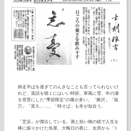
師走半ばを過ぎてのんきなことも言ってられないけ
れど、落語を聴くにはいい時節。寒風に雪、年の瀬
を背景にした”季節限定”の噺が多い。「鰍沢」「鼠
穴」「富久」…。「時そば」も冬が似合う。
「芝浜」が傑出している。酒と拾い物の銭で人生を
棒に振りかけた魚屋。大晦日の夜に、女房から「3