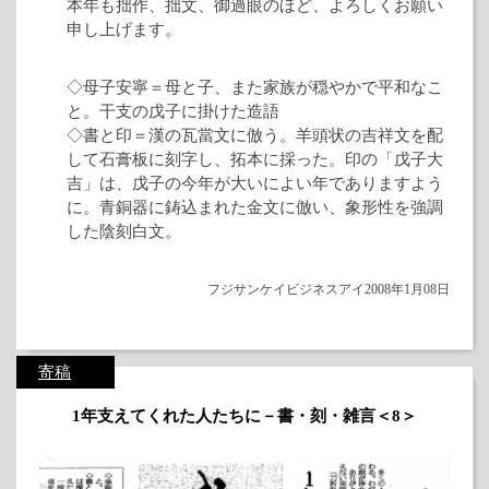
本年も拙作、拙文、御過眼のほど、よろしくお願い
申し上げます。
◇母子安寧＝母と子、また家族が穏やかで平和なこ
と。干支の戊子に掛けた造語
◇書と印＝漢の瓦當文に倣う。羊頭状の吉祥文を配
して石膏板に刻字し、拓本に採った。印の「戊子大
吉」は、戊子の今年が大いによい年でありますよう
に。青銅器に鋳込まれた金文に倣い、象形性を強調
した陰刻白文。
フジサンケイビジネスアイ2008年1月08日
寄稿
1年支えてくれた人たちに－書・刻・雑言＜8＞