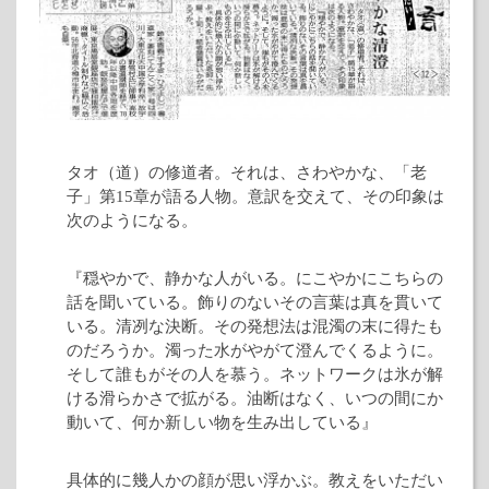
タオ（道）の修道者。それは、さわやかな、「老
子」第15章が語る人物。意訳を交えて、その印象は
次のようになる。
『穏やかで、静かな人がいる。にこやかにこちらの
話を聞いている。飾りのないその言葉は真を貫いて
いる。清冽な決断。その発想法は混濁の末に得たも
のだろうか。濁った水がやがて澄んでくるように。
そして誰もがその人を慕う。ネットワークは氷が解
ける滑らかさで拡がる。油断はなく、いつの間にか
動いて、何か新しい物を生み出している』
具体的に幾人かの顔が思い浮かぶ。教えをいただい