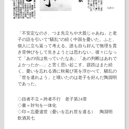
「不安定なのさ、つま先立ちや大股じゃあね」と老
子の語を引いて”騒乱”の続く中国を憂いた。ふと、
個人に立ち返って考える。誰も自ら好んで無理を貫
き背伸びをして生きようとは思わない。後々になっ
て「あの頃は焦っていたなあ」「あの判断はあれで
よかったか…」と苦く思い起こす。蹉跌はまた続
く。憂いを忘れる酒に秋菊び英を浮かべて、騒乱の
「世を遺れよう」と嘆いたのは老子を好んだ陶淵明
であった。
◇跂者不立＝跨者不行 老子第24章
◇書＝対句を一体化
◇印＝忘憂遺世（憂いを忘れ世を遺る） 陶淵明
飲酒其七