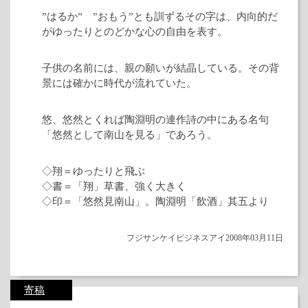
”はるか” ”おもう”とも訓ずるその字は、内向的だ
がゆったりとのどかな心の自由を表す。
子供の名前には、親の願いが結晶している。その背
景には確かに時代が流れていた。
悠、悠然とくれば陶淵明の連作詩の中にある名句
「悠然として南山を見る」であろう。
◇翔＝ゆったりと飛ぶ
◇書＝「翔」草書、強く大きく
◇印＝「悠然見南山」。陶淵明「飲酒」其五より
フジサンケイビジネスアイ2008年03月11日
寄稿