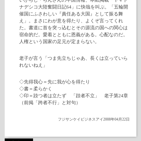
ナデシコ大陸奮闘日記64」に快哉を叫ぶ。「五輪開
催国にふさわしい『責任ある大国』として振る舞
え」。まさにわが意を得たり、よくぞ言ってくれ
た。書道に首を突っ込むとその源流の国への関心は
宿命的だ。愛着とともに恩義がある。心配なのだ。
人権という国家の足元が定まらない。
老子が言う「つま先立ちじゃあ、長くは立っていら
れないねえ」
◇先得我心＝先に我が心を得たり
◇書＝柔らかく
◇印＝跂つ者は立たず 「跂者不立」 老子第24章
（前掲「跨者不行」と対句）
フジサンケイビジネスアイ2008年04月22日