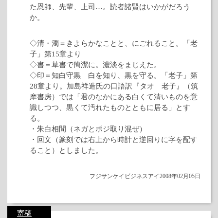
た恩師、先輩、上司…。読者諸賢はいかがだろう
か。
◇清・濁＝きよらかなことと、にごれること。「老
子」第15章より
◇書＝草書で簡潔に。濃淡をまじえた。
◇印＝知白守黒 白を知り、黒を守る。「老子」第
28章より。加島祥造氏の口語訳『タオ 老子』（筑
摩書房）では「君のなかにある白くて清いものを意
識しつつ、黒くて汚れたものとともに居る」とす
る。
・朱白相間（ネガとポジ取り混ぜ）
・回文（篆刻では右上から時計と逆回りに字を配す
ること）としました。
フジサンケイビジネスアイ2008年02月05日
寄稿