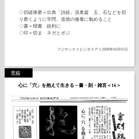
◇切磋琢磨＝出典「詩経」淇奥篇 玉、石などを切
り磨くように学問、道徳の修養に勉めること
◇書＝楷書 鋭利に
◇印＝切ま ネガとポジ
フジサンケイビジネスアイ2008年04月01日
寄稿
心に「穴」を抱えて生きる－書・刻・雑言＜16＞