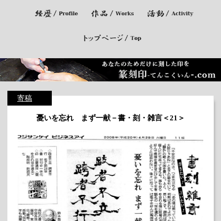
寄稿
憂いを忘れ まず一献－書・刻・雑言＜21＞