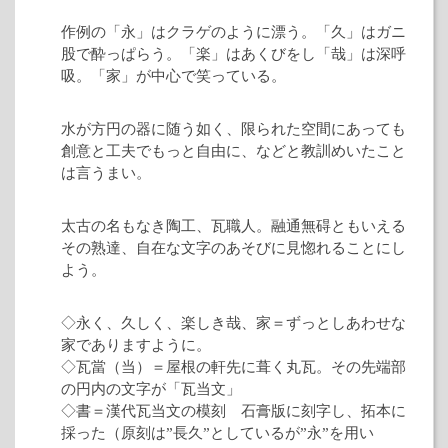
作例の「永」はクラゲのように漂う。「久」はガニ
股で酔っぱらう。「楽」はあくびをし「哉」は深呼
吸。「家」が中心で笑っている。
水が方円の器に随う如く、限られた空間にあっても
創意と工夫でもっと自由に、などと教訓めいたこと
は言うまい。
太古の名もなき陶工、瓦職人。融通無碍ともいえる
その熟達、自在な文字のあそびに見惚れることにし
よう。
◇永く、久しく、楽しき哉、家＝ずっとしあわせな
家でありますように。
◇瓦當（当）＝屋根の軒先に葺く丸瓦。その先端部
の円内の文字が「瓦当文」
◇書＝漢代瓦当文の模刻 石膏版に刻字し、拓本に
採った（原刻は”長久”としているが”永”を用い