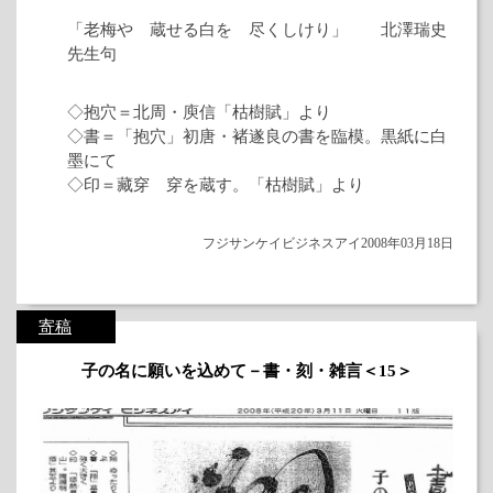
「老梅や 蔵せる白を 尽くしけり」 北澤瑞史
先生句
◇抱穴＝北周・庾信「枯樹賦」より
◇書＝「抱穴」初唐・褚遂良の書を臨模。黒紙に白
墨にて
◇印＝藏穿 穿を蔵す。「枯樹賦」より
フジサンケイビジネスアイ2008年03月18日
寄稿
子の名に願いを込めて－書・刻・雑言＜15＞