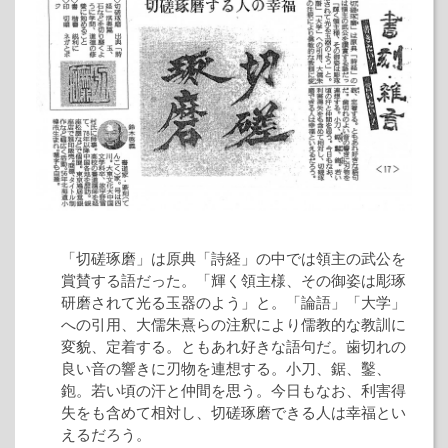
「切磋琢磨」は原典「詩経」の中では領主の武公を
賞賛する語だった。「輝く領主様、その御姿は彫琢
研磨されて光る玉器のよう」と。「論語」「大学」
への引用、大儒朱熹らの注釈により儒教的な教訓に
変貌、定着する。ともあれ好きな語句だ。歯切れの
良い音の響きに刃物を連想する。小刀、鋸、鑿、
鉋。若い頃の汗と仲間を思う。今日もなお、利害得
失をも含めて相対し、切磋琢磨できる人は幸福とい
えるだろう。