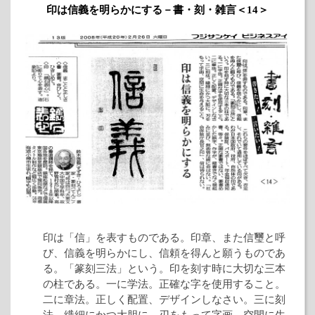
印は信義を明らかにする－書・刻・雑言＜14＞
印は「信」を表すものである。印章、また信璽と呼
び、信義を明らかにし、信頼を得んと願うものであ
る。「篆刻三法」という。印を刻す時に大切な三本
の柱である。一に学法。正確な字を使用すること。
二に章法。正しく配置、デザインしなさい。三に刻