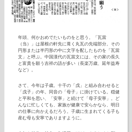
年頭、何かおめでたいものをと思う。「瓦當
（当）」は屋根の軒先に葺く丸瓦の先端部分。その
円形または半円形の中に文字を配したものを「瓦當
文」と呼ぶ。中国漢代の瓦當文には、その家の長久
と富貴を願う吉祥の語が多い（長楽万歳、延年益寿
など）。
さて、今年は子歳。十干の「戊」と組み合わせると
「戊子」の年。同音の「母子」に掛けている。穏健
と平和を思い、「安寧」と続けて「母子安寧」。ど
んなに忙しくても、家族が健康で安らかなら、明日
の仕事に向かえるだろう。子歳に生まれてくる子も
産む母も安寧でありますように。