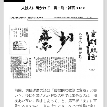
人は人に磨かれて－書・刻・雑言＜18＞
前回、切磋琢磨の語は「儒教的な教訓に変貌」と書
いた。後に付加された解釈の中では出色なのは「朋
友あい互いに励ましあって」と、第三者「友」に言
及する点である。言を成すとき、友との連携は楽し