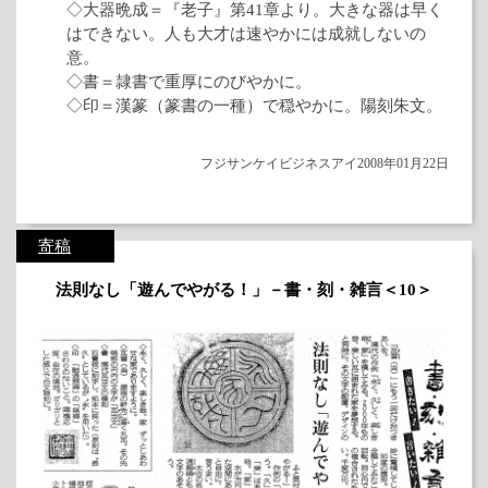
◇大器晩成＝『老子』第41章より。大きな器は早く
はできない。人も大才は速やかには成就しないの
意。
◇書＝隷書で重厚にのびやかに。
◇印＝漢篆（篆書の一種）で穏やかに。陽刻朱文。
フジサンケイビジネスアイ2008年01月22日
寄稿
法則なし「遊んでやがる！」－書・刻・雑言＜10＞