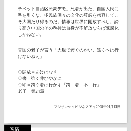
チベット自治区民衆デモ。死者が出た。自国人民に
弓を引くな。多民族個々の文化の尊厳を恕容してこ
そ大国たり得るのだ。情報は世界に開放すべし。誇
り高き中国のその矜持は自身が不解放ならば陳腐化
しかねない。
貴国の老子が言う「大股で跨ぐのかい、遠くへは行
けないねえ」
◇開放＝あけはなす
◇書＝強く伸びやかに
◇印＝跨ぐ者は行かず「跨 者 不 行」
老子 第24章
フジサンケイビジネスアイ2008年04月15日
寄稿