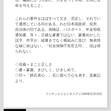
法。繊細にかつ大胆に、刃をもって字画、空間に生
命を与えること。
これらの要件をほぼすべて欠き、否定し、それでい
て通用している印がある。わが日本国政府、役所、
自治体の印である。保険証、パスポート、年金領収
通知書、等々。正確な篆書ではない、篆書めかした
誤字、作字が、縦書きでなく横組みに並び、無表情
な線に命はない。「社会保険庁長官之印」、信は得
られない。
◇信義＝まこと正しさ
◇書＝篆書。きびしく、ひきしめて。
◇印＝「鐫石表心」。石に掘りて心を表す。造象記
より。
フジサンケイビジネスアイ2008年02月26日