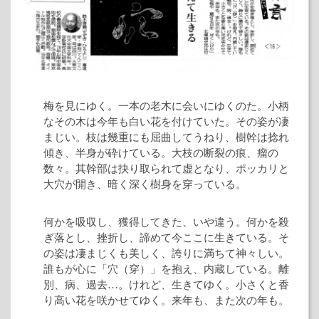
梅を見にゆく。一本の老木に会いにゆくのた。小柄
なその木は今年も白い花を付けていた。その姿が凄
まじい。枝は幾重にも屈曲してうねり、樹幹は捻れ
傾き、半身が砕けている。大枝の断裂の痕、瘤の
数々。其幹部は抉り取られて虚となり、ポッカリと
大穴が開き、暗く深く樹身を穿っている。
何かを吸収し、獲得してきた、いや違う。何かを殺
ぎ落とし、挫折し、諦めて今ここに生きている。そ
の姿は凄まじくも美しく、誇りに満ちて神々しい。
誰もが心に「穴（穿）」を抱え、内蔵している。離
別、病、過去…。けれど、生きてゆく。小さくと香
り高い花を咲かせてゆく。来年も、また次の年も。